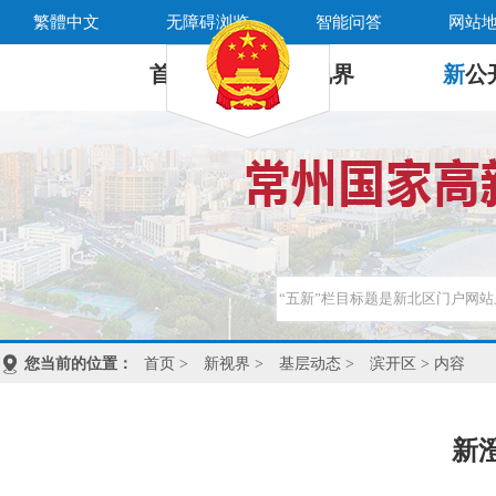
繁體中文
无障碍浏览
智能问答
网站
首 页
新
视界
新
公
您当前的位置：
首页
>
新视界
>
基层动态
>
滨开区
> 内容
新