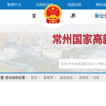
繁體中文
无障碍浏览
智能问答
网站
首 页
新
视界
新
公
您当前的位置：
首页
>
新视界
>
基层动态
>
滨开区
> 内容