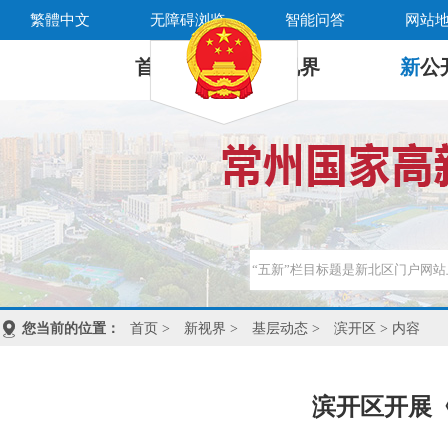
繁體中文
无障碍浏览
智能问答
网站
首 页
新
视界
新
公
您当前的位置：
首页
>
新视界
>
基层动态
>
滨开区
> 内容
滨开区开展