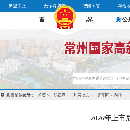
繁體中文
无障碍浏览
智能问答
网站
首 页
新
视界
新
公
您当前的位置：
首页
>
新视界
>
基层动态
>
滨开区
> 内容
2026年上