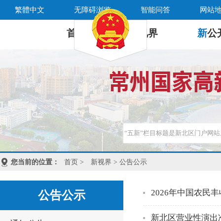
繁體中文
无障碍浏览
智能问答
网站
首 页
新
视界
新
公
您当前的位置：
首页
>
新视界
> 公告公示
2026年中国农
公告公示
新北区营业性演出