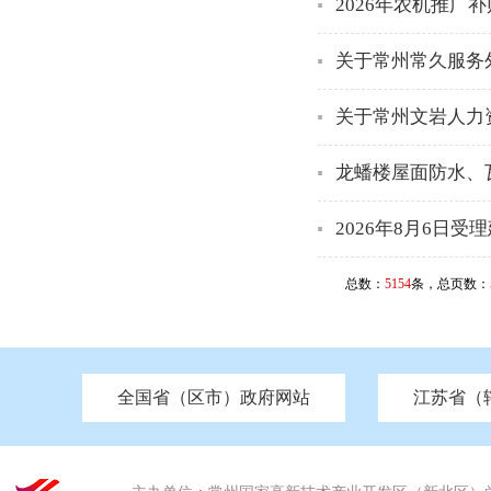
2026年农机推
关于常州常久服务
关于常州文岩人力
龙蟠楼屋面防水、
2026年8月6日
总数：
5154
条，总页数：
全国省（区市）政府网站
江苏省（
市发改委
北京
中国江苏
天津
市工信局
重庆
南京市政府
市教育局
河南
苏州市政府
河北
市科技局
山西
无锡
市
区
市住房和城乡建设局
湖南
广东
市交通运输局
海南
四川
市水利局
南通
市应急管理局
市审计局
市外事办
市生态环