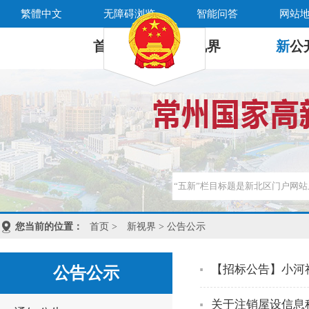
繁體中文
无障碍浏览
智能问答
网站
首 页
新
视界
新
公
您当前的位置：
首页
>
新视界
> 公告公示
【招标公告】小河
公告公示
关于注销屋设信息