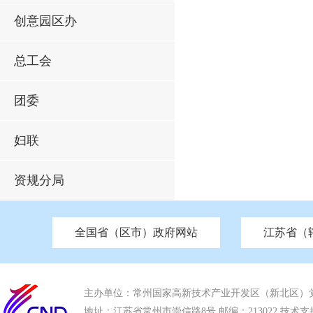
创意园区办
总工会
团委
妇联
资规分局
全国省（区市）政府网站
江苏省（
市发改委
北京
中国江苏
天津
市工信局
重庆
南京市政府
市教育局
河南
苏州市政府
河北
市科技局
山西
无锡
市
区
市住房和城乡建设局
湖南
广东
市交通运输局
海南
四川
市水利局
南通
市应急管理局
市审计局
市外事办
市生态环
主办单位：常州国家高新技术产业开发区（新北区）
地址：江苏省常州市崇信路8号 邮编：213022 技术支持电话