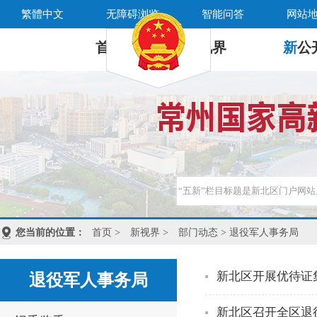
繁體中文
无障碍浏览
智能问答
网站
首 页
新
视界
新
公
您当前的位置：
首页
>
新视界
>
部门动态
> 退役军人事务局
新北区开展优待证
退役军人事务局
新北区召开全区退