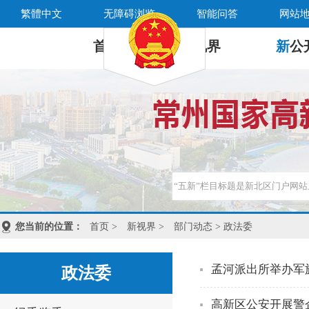
繁體中文
无障碍浏览
智能问答
网站
首 页
新
视界
新
公
您当前的位置：
首页
>
新视界
>
部门动态
> 政法委
孟河派出所举办军
政法委
高新区公安开展警