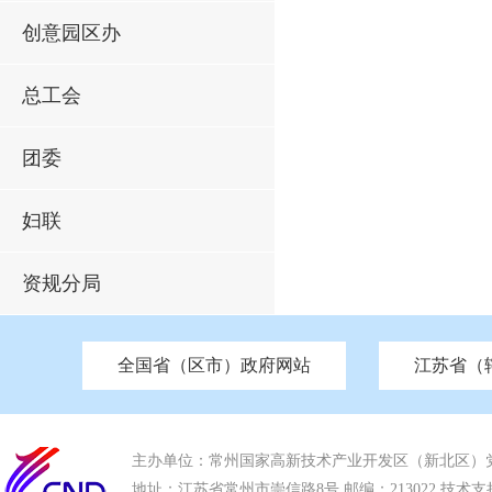
创意园区办
总工会
团委
妇联
资规分局
全国省（区市）政府网站
江苏省（
市发改委
北京
中国江苏
天津
市工信局
重庆
南京市政府
市教育局
河南
苏州市政府
河北
市科技局
山西
无锡
市
区
市住房和城乡建设局
湖南
广东
市交通运输局
海南
四川
市水利局
南通
市应急管理局
市审计局
市外事办
市生态环
主办单位：常州国家高新技术产业开发区（新北区）
地址：江苏省常州市崇信路8号 邮编：213022 技术支持电话