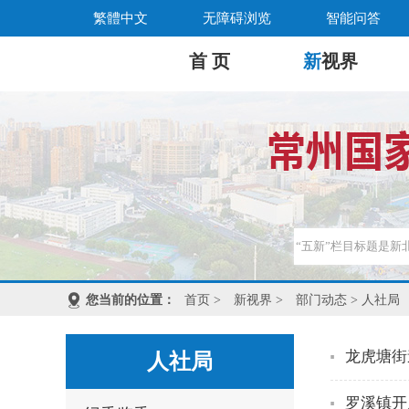
繁體中文
无障碍浏览
智能问答
首 页
新
视界
您当前的位置：
首页
>
新视界
>
部门动态
> 人社局
龙虎塘街
人社局
罗溪镇开