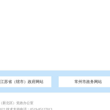
江苏省（辖市）政府网站
常州市政务网站
府
技局
山西
无锡市政府
市民族宗教事务局
区人大
辽宁
吉林
区政协
常州市政府
黑龙江
市公安局
纪委监委
徐州市政府
上海
市民政局
检察院
山东
镇江市政府
组织部
江苏
市司法局
浙江
扬
四川
市水利局
南通市政府
贵州
市农业农村局
云南
宿迁市政府
陕西
市商务局
甘肃
淮安市政府
青海
市文化广电和旅游局
连云港市政府
台湾
内蒙古
市生态环境局
市城管局
市体育局
市统计局
市政务服
（新北区）党政办公室
 技术支持电话：0519-85127013