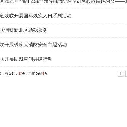
区2025年“智汇高新 ‘就’在新北”名企进名校校园招聘会—
道残联开展国际残疾人日系列活动
联调研新北区助残服务
联开展残疾人消防安全主题活动
联开展助残空间共建行动
条，总页数：
17
页，当前为第
4
页
1