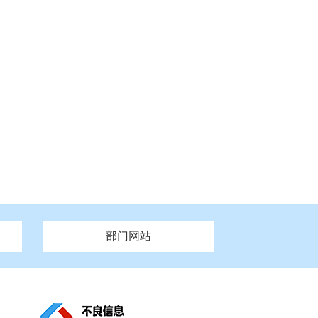
部门网站
州市政府
市财政局
安徽
福建
泰州市政府
市人社局
江西
市自然资源和规划局
盐城市政府
河南
湖北
市卫生健康委员会
广西
西藏
新疆
市市场监督管理局
务管理办
市信访局
市机关事务管理局