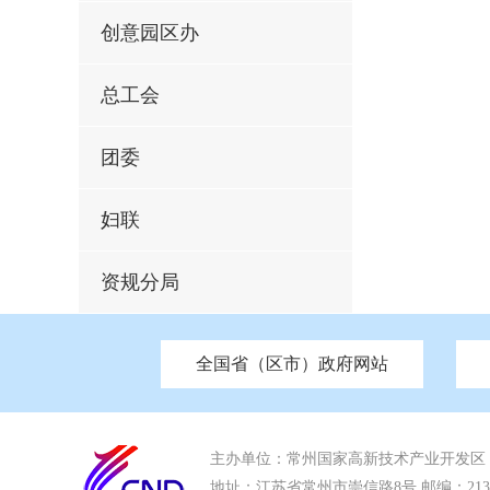
创意园区办
总工会
团委
妇联
资规分局
全国省（区市）政府网站
市发改委
北京
中国江苏
天津
市工信局
重庆
南京市政府
市教育局
河南
苏州市政
河北
市科
市住房和城乡建设局
湖南
广东
市交通运输局
海南
市应急管理局
市审计局
市外事办
主办单位：常州国家高新技术产业开发区
地址：江苏省常州市崇信路8号 邮编：213022