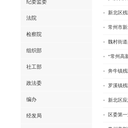
纪委监委
新北区残
法院
常州市新
检察院
魏村街道
组织部
“常州高
社工部
奔牛镇残
政法委
罗溪镇残
编办
新北区应
区委第一
经发局