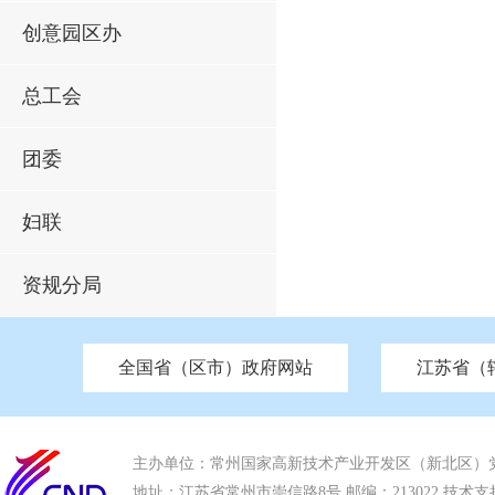
创意园区办
总工会
团委
妇联
资规分局
全国省（区市）政府网站
江苏省（
市发改委
北京
中国江苏
天津
市工信局
重庆
南京市政府
市教育局
河南
苏州市政府
河北
市科技局
山西
无锡
市
区
市住房和城乡建设局
湖南
广东
市交通运输局
海南
四川
市水利局
南通
市应急管理局
市审计局
市外事办
市生态环
主办单位：常州国家高新技术产业开发区（新北区）
地址：江苏省常州市崇信路8号 邮编：213022 技术支持电话