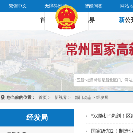
繁體中文
无障碍浏览
智能问答
网站
首 页
新
视界
新
公
您当前的位置：
首页
>
新视界
>
部门动态
> 经发局
“双随机”亮剑！
经发局
国家级加2！制造