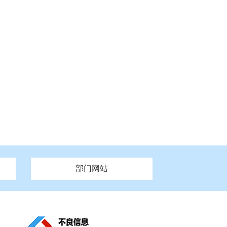
部门网站
州市政府
市财政局
安徽
福建
泰州市政府
市人社局
江西
市自然资源和规划局
盐城市政府
河南
湖北
市卫生健康委员会
广西
西藏
新疆
市市场监督管理局
务管理办
市信访局
市机关事务管理局