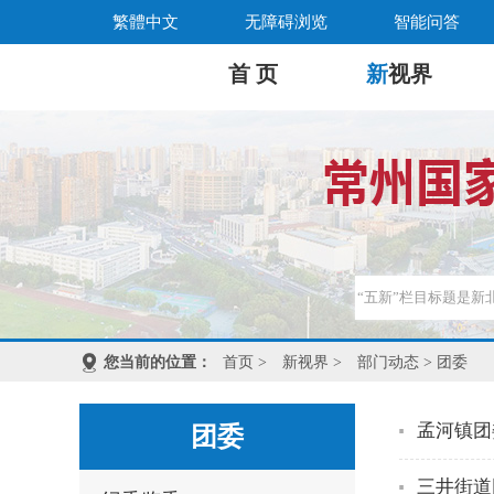
繁體中文
无障碍浏览
智能问答
首 页
新
视界
您当前的位置：
首页
>
新视界
>
部门动态
> 团委
孟河镇团
团委
三井街道