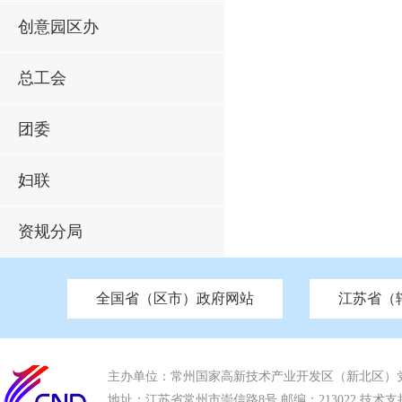
创意园区办
总工会
团委
妇联
资规分局
全国省（区市）政府网站
江苏省（
市发改委
北京
中国江苏
天津
市工信局
重庆
南京市政府
市教育局
河南
苏州市政府
河北
市科技局
山西
无锡
市
区
市住房和城乡建设局
湖南
广东
市交通运输局
海南
四川
市水利局
南通
市应急管理局
市审计局
市外事办
市生态环
主办单位：常州国家高新技术产业开发区（新北区）
地址：江苏省常州市崇信路8号 邮编：213022 技术支持电话