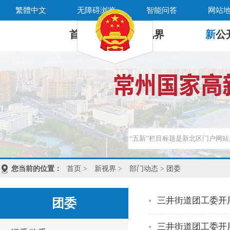
繁體中文
无障碍浏览
智能问答
网站
首 页
新
视界
新
公
您当前的位置：
首页
>
新视界
>
部门动态
> 团委
三井街道团工委开
团委
三井街道团工委开