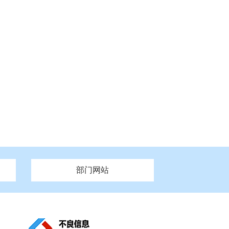
部门网站
州市政府
市财政局
安徽
福建
泰州市政府
市人社局
江西
市自然资源和规划局
盐城市政府
河南
湖北
市卫生健康委员会
广西
西藏
新疆
市市场监督管理局
务管理办
市信访局
市机关事务管理局