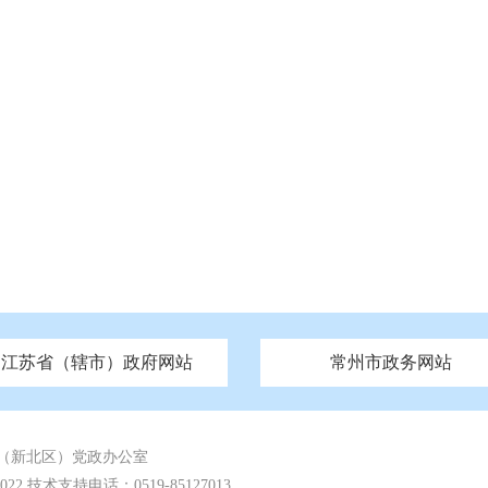
江苏省（辖市）政府网站
常州市政务网站
府
技局
山西
无锡市政府
市民族宗教事务局
区人大
辽宁
吉林
区政协
常州市政府
黑龙江
市公安局
纪委监委
徐州市政府
上海
市民政局
检察院
山东
镇江市政府
组织部
江苏
市司法局
浙江
扬
四川
市水利局
南通市政府
贵州
市农业农村局
云南
宿迁市政府
陕西
市商务局
甘肃
淮安市政府
青海
市文化广电和旅游局
连云港市政府
台湾
内蒙古
市生态环境局
市城管局
市体育局
市统计局
市政务服
（新北区）党政办公室
 技术支持电话：0519-85127013