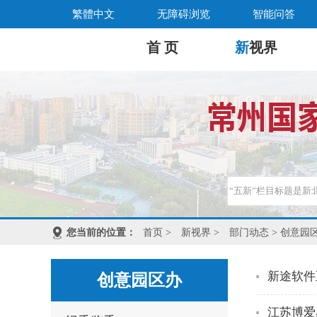
繁體中文
无障碍浏览
智能问答
首 页
新
视界
您当前的位置：
首页
>
新视界
>
部门动态
> 创意园
新途软件
创意园区办
江苏博爱