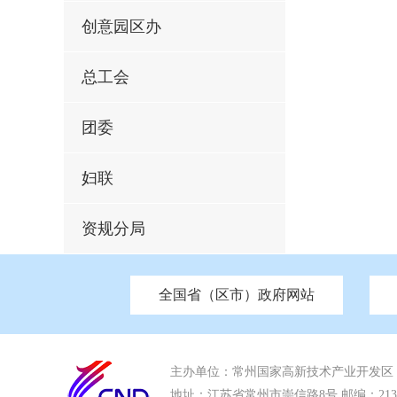
创意园区办
总工会
团委
妇联
资规分局
全国省（区市）政府网站
市发改委
北京
中国江苏
天津
市工信局
重庆
南京市政府
市教育局
河南
苏州市政
河北
市科
市住房和城乡建设局
湖南
广东
市交通运输局
海南
市应急管理局
市审计局
市外事办
主办单位：常州国家高新技术产业开发区
地址：江苏省常州市崇信路8号 邮编：213022