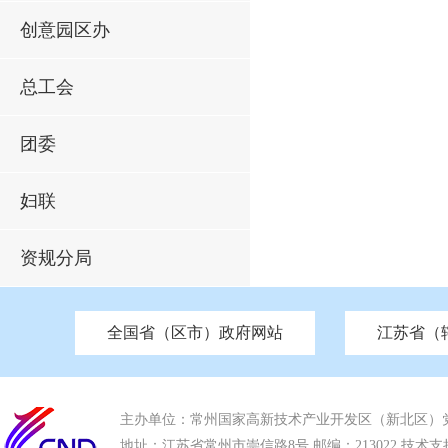
创意园区办
总工会
团委
妇联
资规分局
全国省（区市）政府网站
江苏省（
市发改委
北京
中国江苏
天津
市工信局
重庆
南京市政府
市教育局
河南
苏州市政府
河北
市科技局
山西
无锡
市
区
市住房和城乡建设局
湖南
广东
市交通运输局
海南
四川
市水利局
南通
市应急管理局
市审计局
市外事办
市生态环
主办单位：常州国家高新技术产业开发区（新北区）
地址：江苏省常州市崇信路8号 邮编：213022 技术支持电话