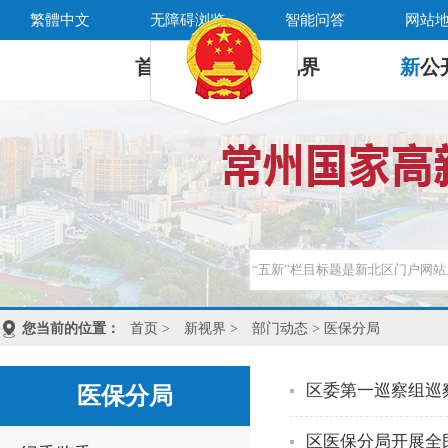
繁體中文
无障碍浏览
智能问答
网站
首 页
新
视界
新
公
您当前的位置：
首页
>
新视界
>
部门动态
> 医保分局
区委第一巡察组巡
医保分局
区医保分局开展全