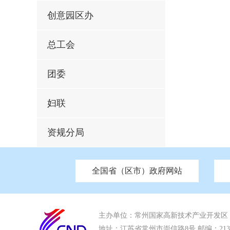
创意园区办
总工会
团委
妇联
资规分局
全国省（区市）政府网站
市发改委
北京
中国江苏
天津
市工信局
重庆
南京市政府
市教育局
河南
苏州市政
河北
市科
市住房和城乡建设局
湖南
广东
市交通运输局
海南
市应急管理局
市审计局
市外事办
主办单位：常州国家高新技术产业开发区
地址：江苏省常州市崇信路8号 邮编：213022