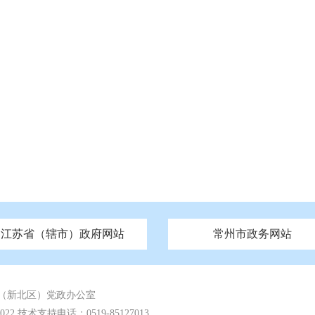
江苏省（辖市）政府网站
常州市政务网站
府
技局
山西
无锡市政府
市民族宗教事务局
区人大
辽宁
吉林
区政协
常州市政府
黑龙江
市公安局
纪委监委
徐州市政府
上海
市民政局
检察院
山东
镇江市政府
组织部
江苏
市司法局
浙江
扬
四川
市水利局
南通市政府
贵州
市农业农村局
云南
宿迁市政府
陕西
市商务局
甘肃
淮安市政府
青海
市文化广电和旅游局
连云港市政府
台湾
内蒙古
市生态环境局
市城管局
市体育局
市统计局
市政务服
（新北区）党政办公室
 技术支持电话：0519-85127013