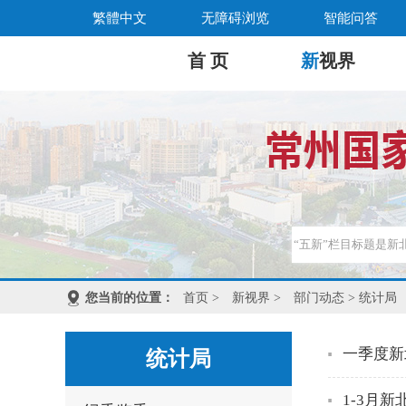
繁體中文
无障碍浏览
智能问答
首 页
新
视界
您当前的位置：
首页
>
新视界
>
部门动态
> 统计局
一季度新
统计局
1-3月