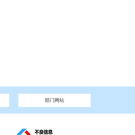
部门网站
州市政府
市财政局
安徽
福建
泰州市政府
市人社局
江西
市自然资源和规划局
盐城市政府
河南
湖北
市卫生健康委员会
广西
西藏
新疆
市市场监督管理局
务管理办
市信访局
市机关事务管理局