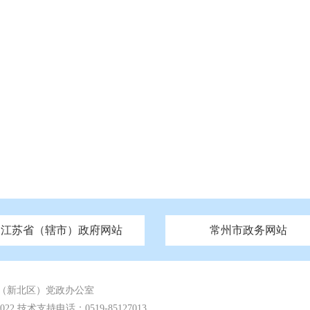
江苏省（辖市）政府网站
常州市政务网站
府
技局
山西
无锡市政府
市民族宗教事务局
区人大
辽宁
吉林
区政协
常州市政府
黑龙江
市公安局
纪委监委
徐州市政府
上海
市民政局
检察院
山东
镇江市政府
组织部
江苏
市司法局
浙江
扬
四川
市水利局
南通市政府
贵州
市农业农村局
云南
宿迁市政府
陕西
市商务局
甘肃
淮安市政府
青海
市文化广电和旅游局
连云港市政府
台湾
内蒙古
市生态环境局
市城管局
市体育局
市统计局
市政务服
（新北区）党政办公室
 技术支持电话：0519-85127013