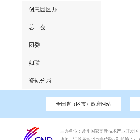
创意园区办
总工会
团委
妇联
资规分局
全国省（区市）政府网站
市发改委
北京
中国江苏
天津
市工信局
重庆
南京市政府
市教育局
河南
苏州市政
河北
市科
市住房和城乡建设局
湖南
广东
市交通运输局
海南
市应急管理局
市审计局
市外事办
主办单位：常州国家高新技术产业开发区
地址：江苏省常州市崇信路8号 邮编：213022