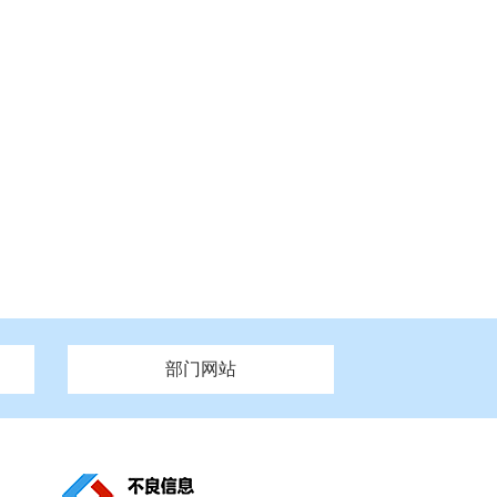
部门网站
州市政府
市财政局
安徽
福建
泰州市政府
市人社局
江西
市自然资源和规划局
盐城市政府
河南
湖北
市卫生健康委员会
广西
西藏
新疆
市市场监督管理局
务管理办
市信访局
市机关事务管理局