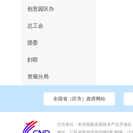
创意园区办
总工会
团委
妇联
资规分局
全国省（区市）政府网站
市发改委
北京
中国江苏
天津
市工信局
重庆
南京市政府
市教育局
河南
苏州市政
河北
市科
市住房和城乡建设局
湖南
广东
市交通运输局
海南
市应急管理局
市审计局
市外事办
主办单位：常州国家高新技术产业开发区
地址：江苏省常州市崇信路8号 邮编：213022