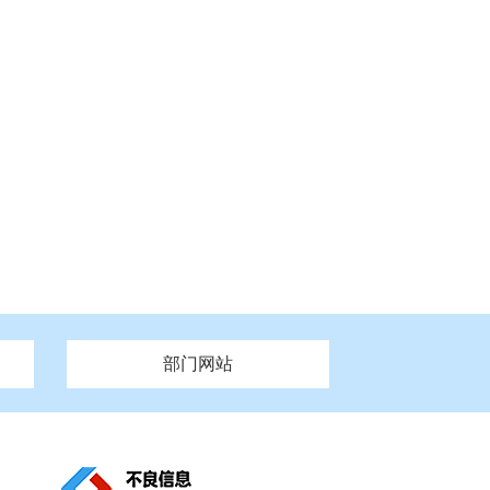
部门网站
州市政府
市财政局
安徽
福建
泰州市政府
市人社局
江西
市自然资源和规划局
盐城市政府
河南
湖北
市卫生健康委员会
广西
西藏
新疆
市市场监督管理局
务管理办
市信访局
市机关事务管理局