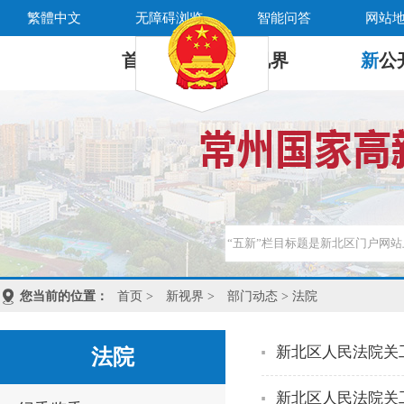
繁體中文
无障碍浏览
智能问答
网站
首 页
新
视界
新
公
您当前的位置：
首页
>
新视界
>
部门动态
> 法院
新北区人民法院关
法院
新北区人民法院关