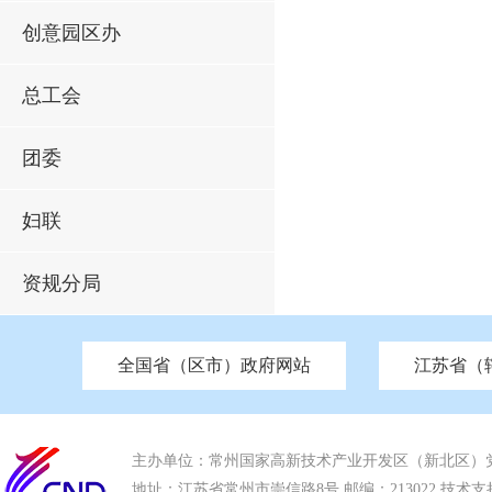
创意园区办
总工会
团委
妇联
资规分局
全国省（区市）政府网站
江苏省（
市发改委
北京
中国江苏
天津
市工信局
重庆
南京市政府
市教育局
河南
苏州市政府
河北
市科技局
山西
无锡
市
区
市住房和城乡建设局
湖南
广东
市交通运输局
海南
四川
市水利局
南通
市应急管理局
市审计局
市外事办
市生态环
主办单位：常州国家高新技术产业开发区（新北区）
地址：江苏省常州市崇信路8号 邮编：213022 技术支持电话