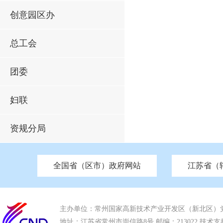
创意园区办
总工会
团委
妇联
资规分局
全国省（区市）政府网站
江苏省（
市发改委
北京
中国江苏
天津
市工信局
重庆
南京市政府
市教育局
河南
苏州市政府
河北
市科技局
山西
无锡
市
区
市住房和城乡建设局
湖南
广东
市交通运输局
海南
四川
市水利局
南通
市应急管理局
市审计局
市外事办
市生态环
主办单位：常州国家高新技术产业开发区（新北区）
地址：江苏省常州市崇信路8号 邮编：213022 技术支持电话