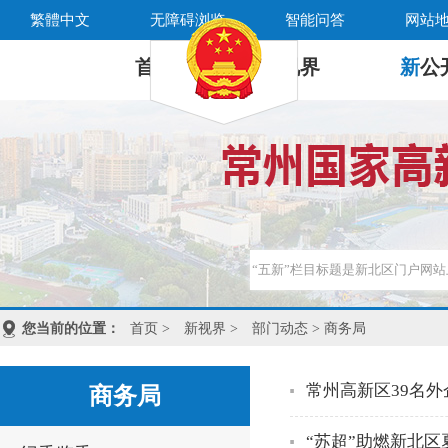
繁體中文
无障碍浏览
智能问答
网站
首 页
新
视界
新
公
您当前的位置：
首页
>
新视界
>
部门动态
> 商务局
常州高新区39名外
商务局
“苏超”助燃新北