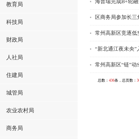
海普瑞完成B+轮
教育局
区商务局参加长三
科技局
常州高新区竞逐低空
财政局
“新北通江夜未央
人社局
常州高新区“链”动
住建局
总数：
436
条，总页数：
3
城管局
农业农村局
商务局