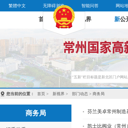
繁體中文
无障碍浏览
智能问答
网站
首 页
新
视界
新
公
您当前的位置：
首页
>
新视界
>
部门动态
> 商务局
芬兰美卓常州制造
商务局
凯士比阀业（常州