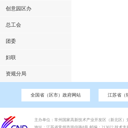
创意园区办
总工会
团委
妇联
资规分局
全国省（区市）政府网站
江苏省（
市发改委
北京
中国江苏
天津
市工信局
重庆
南京市政府
市教育局
河南
苏州市政府
河北
市科技局
山西
无锡
市
区
市住房和城乡建设局
湖南
广东
市交通运输局
海南
四川
市水利局
南通
市应急管理局
市审计局
市外事办
市生态环
主办单位：常州国家高新技术产业开发区（新北区）
地址：江苏省常州市崇信路8号 邮编：213022 技术支持电话