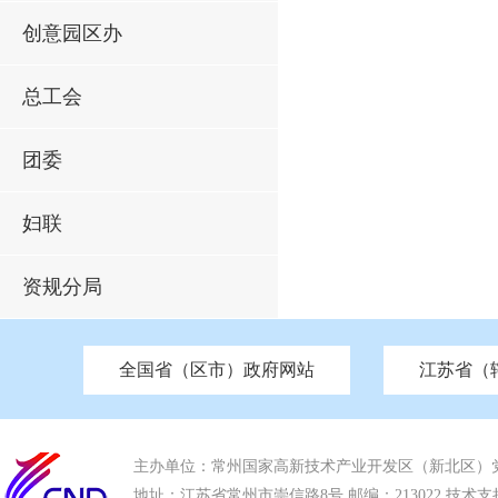
创意园区办
总工会
团委
妇联
资规分局
全国省（区市）政府网站
江苏省（
市发改委
北京
中国江苏
天津
市工信局
重庆
南京市政府
市教育局
河南
苏州市政府
河北
市科技局
山西
无锡
市
区
市住房和城乡建设局
湖南
广东
市交通运输局
海南
四川
市水利局
南通
市应急管理局
市审计局
市外事办
市生态环
主办单位：常州国家高新技术产业开发区（新北区）
地址：江苏省常州市崇信路8号 邮编：213022 技术支持电话