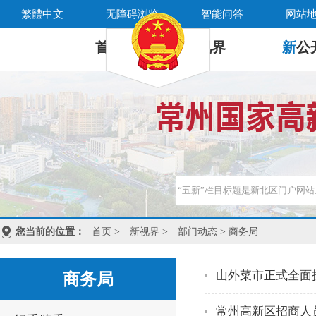
繁體中文
无障碍浏览
智能问答
网站
首 页
新
视界
新
公
您当前的位置：
首页
>
新视界
>
部门动态
> 商务局
山外菜市正式全面
商务局
常州高新区招商人员