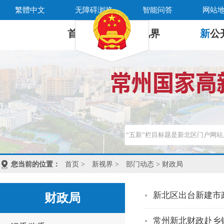
繁體中文
无障碍浏览
智能问答
网站
首 页
新
视界
新
公
您当前的位置：
首页
>
新视界
>
部门动态
> 财政局
新北区出台新建市
财政局
常州新北财政赴乡