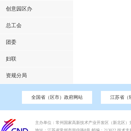
创意园区办
总工会
团委
妇联
资规分局
全国省（区市）政府网站
江苏省（
市发改委
北京
中国江苏
天津
市工信局
重庆
南京市政府
市教育局
河南
苏州市政府
河北
市科技局
山西
无锡
市
区
市住房和城乡建设局
湖南
广东
市交通运输局
海南
四川
市水利局
南通
市应急管理局
市审计局
市外事办
市生态环
主办单位：常州国家高新技术产业开发区（新北区）
地址：江苏省常州市崇信路8号 邮编：213022 技术支持电话