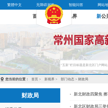
繁體中文
无障碍浏览
智能问答
网站
首 页
新
视界
新
公
您当前的位置：
首页
>
新视界
>
部门动态
> 财政局
新北财政四聚焦 
财政局
新北区财政局三举措