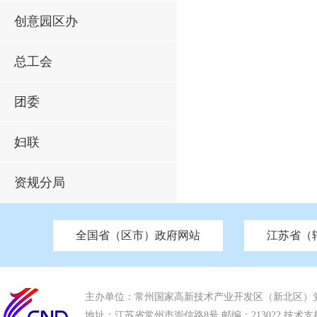
创意园区办
总工会
团委
妇联
资规分局
全国省（区市）政府网站
江苏省（
市发改委
北京
中国江苏
天津
市工信局
重庆
南京市政府
市教育局
河南
苏州市政府
河北
市科技局
山西
无锡
市
区
市住房和城乡建设局
湖南
广东
市交通运输局
海南
四川
市水利局
南通
市应急管理局
市审计局
市外事办
市生态环
主办单位：常州国家高新技术产业开发区（新北区）
地址：江苏省常州市崇信路8号 邮编：213022 技术支持电话