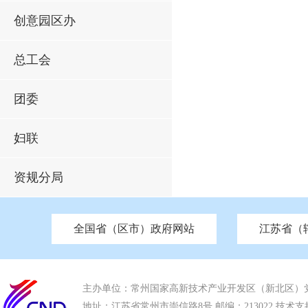
创意园区办
总工会
团委
妇联
资规分局
全国省（区市）政府网站
江苏省（
市发改委
北京
中国江苏
天津
市工信局
重庆
南京市政府
市教育局
河南
苏州市政府
河北
市科技局
山西
无锡
市
区
市住房和城乡建设局
湖南
广东
市交通运输局
海南
四川
市水利局
南通
市应急管理局
市审计局
市外事办
市生态环
主办单位：常州国家高新技术产业开发区（新北区）
地址：江苏省常州市崇信路8号 邮编：213022 技术支持电话