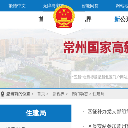
繁體中文
无障碍浏览
智能问答
网站
首 页
新
视界
新
公
您当前的位置：
首页
>
新视界
>
部门动态
> 住建局
区征补办党支部组
住建局
区质安站参加常州