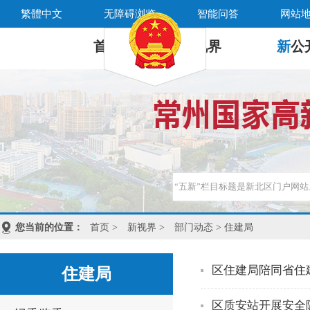
繁體中文
无障碍浏览
智能问答
网站
首 页
新
视界
新
公
您当前的位置：
首页
>
新视界
>
部门动态
> 住建局
区住建局陪同省住
住建局
区质安站开展安全