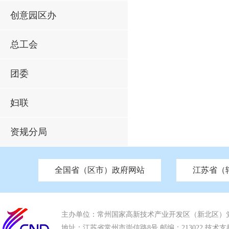
创意园区办
总工会
团委
妇联
资规分局
全国省（区市）政府网站
江苏省（
市发改委
北京
中国江苏
天津
市工信局
重庆
南京市政府
市教育局
河南
苏州市政府
河北
市科技局
山西
无锡
市
区
市住房和城乡建设局
湖南
广东
市交通运输局
海南
四川
市水利局
南通
市应急管理局
市审计局
市外事办
市生态环
主办单位：常州国家高新技术产业开发区（新北区）
地址：江苏省常州市崇信路8号 邮编：213022 技术支持电话