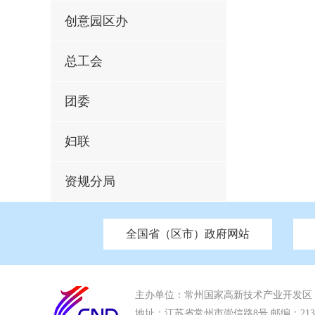
创意园区办
总工会
团委
妇联
资规分局
全国省（区市）政府网站
市发改委
北京
中国江苏
天津
市工信局
重庆
南京市政府
市教育局
河南
苏州市政
河北
市科
市住房和城乡建设局
湖南
广东
市交通运输局
海南
市应急管理局
市审计局
市外事办
主办单位：常州国家高新技术产业开发区
地址：江苏省常州市崇信路8号 邮编：213022