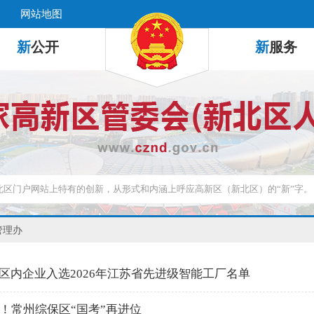
网站地图
新
公开
新
服务
管理办
区内企业入选2026年江苏省先进级智能工厂名单
位！常州综保区“国考”再进位