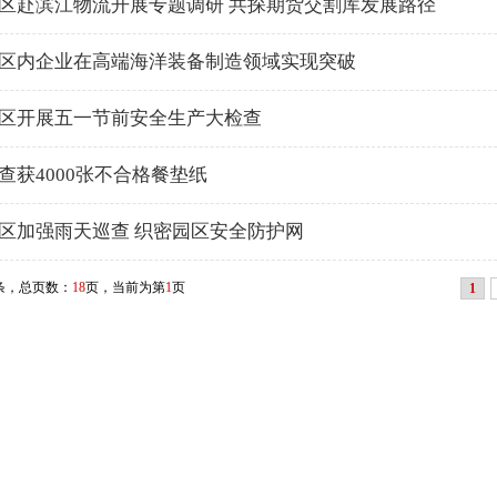
区赴滨江物流开展专题调研 共探期货交割库发展路径
区内企业在高端海洋装备制造领域实现突破
区开展五一节前安全生产大检查
查获4000张不合格餐垫纸
区加强雨天巡查 织密园区安全防护网
条，总页数：
18
页，当前为第
1
页
1