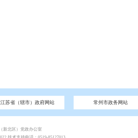
江苏省（辖市）政府网站
常州市政务网站
府
技局
山西
无锡市政府
市民族宗教事务局
区人大
辽宁
吉林
区政协
常州市政府
黑龙江
市公安局
纪委监委
徐州市政府
上海
市民政局
检察院
山东
镇江市政府
组织部
江苏
市司法局
浙江
扬
四川
市水利局
南通市政府
贵州
市农业农村局
云南
宿迁市政府
陕西
市商务局
甘肃
淮安市政府
青海
市文化广电和旅游局
连云港市政府
台湾
内蒙古
市生态环境局
市城管局
市体育局
市统计局
市政务服
（新北区）党政办公室
 技术支持电话：0519-85127013