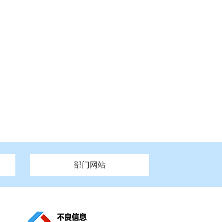
部门网站
州市政府
市财政局
安徽
福建
泰州市政府
市人社局
江西
市自然资源和规划局
盐城市政府
河南
湖北
市卫生健康委员会
广西
西藏
新疆
市市场监督管理局
务管理办
市信访局
市机关事务管理局