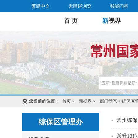
繁體中文
无障碍浏览
智能问答
首 页
新
视界
您当前的位置：
首页
>
新视界
>
部门动态
> 综保区
常州综保
综保区管理办
跃升13