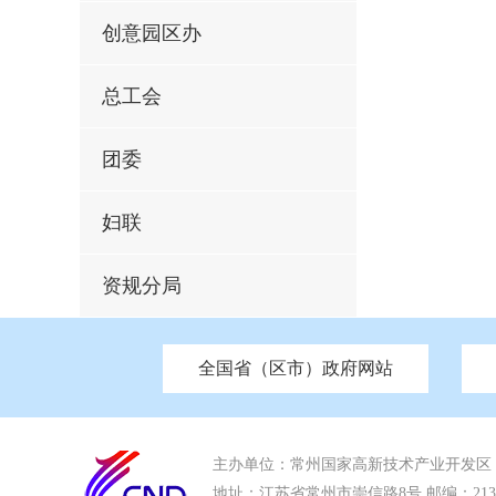
创意园区办
总工会
团委
妇联
资规分局
全国省（区市）政府网站
市发改委
北京
中国江苏
天津
市工信局
重庆
南京市政府
市教育局
河南
苏州市政
河北
市科
市住房和城乡建设局
湖南
广东
市交通运输局
海南
市应急管理局
市审计局
市外事办
主办单位：常州国家高新技术产业开发区
地址：江苏省常州市崇信路8号 邮编：213022