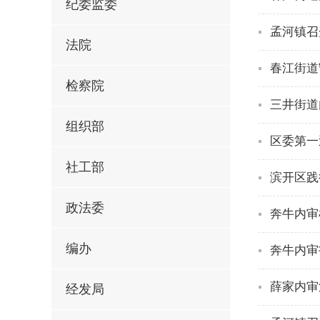
纪委监委
孟河镇召
法院
春江街道
检察院
三井街道
组织部
区委第一
社工部
滨开区践
政法委
奔牛内审梳
编办
奔牛内审
薛家内审
经发局