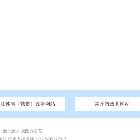
江苏省（辖市）政府网站
常州市政务网站
府
技局
山西
无锡市政府
市民族宗教事务局
区人大
辽宁
吉林
区政协
常州市政府
黑龙江
市公安局
纪委监委
徐州市政府
上海
市民政局
检察院
山东
镇江市政府
组织部
江苏
市司法局
浙江
扬
四川
市水利局
南通市政府
贵州
市农业农村局
云南
宿迁市政府
陕西
市商务局
甘肃
淮安市政府
青海
市文化广电和旅游局
连云港市政府
台湾
内蒙古
市生态环境局
市城管局
市体育局
市统计局
市政务服
（新北区）党政办公室
 技术支持电话：0519-85127013