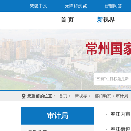
繁體中文
无障碍浏览
智能问答
首 页
新
视界
您当前的位置：
首页
>
新视界
>
部门动态
> 审计局
春江内审
审计局
春江街道