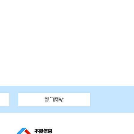
部门网站
州市政府
市财政局
安徽
福建
泰州市政府
市人社局
江西
市自然资源和规划局
盐城市政府
河南
湖北
市卫生健康委员会
广西
西藏
新疆
市市场监督管理局
务管理办
市信访局
市机关事务管理局