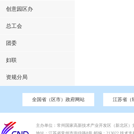
创意园区办
总工会
团委
妇联
资规分局
全国省（区市）政府网站
江苏省（
市发改委
北京
中国江苏
天津
市工信局
重庆
南京市政府
市教育局
河南
苏州市政府
河北
市科技局
山西
无锡
市
区
市住房和城乡建设局
湖南
广东
市交通运输局
海南
四川
市水利局
南通
市应急管理局
市审计局
市外事办
市生态环
主办单位：常州国家高新技术产业开发区（新北区）
地址：江苏省常州市崇信路8号 邮编：213022 技术支持电话