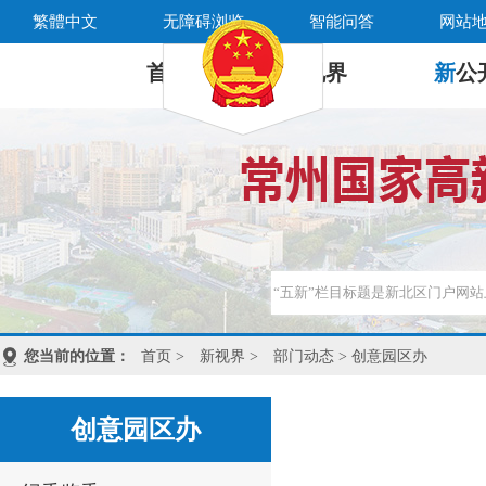
繁體中文
无障碍浏览
智能问答
网站
首 页
新
视界
新
公
您当前的位置：
首页
>
新视界
>
部门动态
> 创意园区办
创意园区办