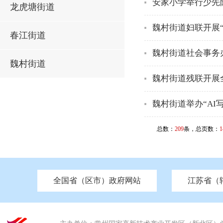
安家小学举行少先
龙虎塘街道
魏村街道妇联开展
春江街道
魏村街道社会事务
魏村街道
魏村街道残联开展
魏村街道举办“AI
总数：
209
条，总页数：
1
全国省（区市）政府网站
江苏省（
市发改委
北京
中国江苏
天津
市工信局
重庆
南京市政府
市教育局
河南
苏州市政府
河北
市科技局
山西
无锡
市
区
市住房和城乡建设局
湖南
广东
市交通运输局
海南
四川
市水利局
南通
市应急管理局
市审计局
市外事办
市生态环