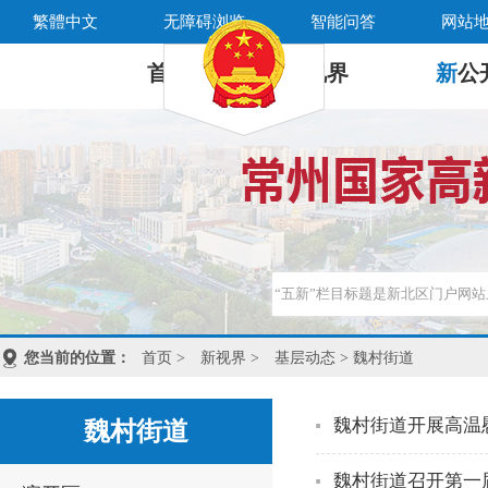
繁體中文
无障碍浏览
智能问答
网站
首 页
新
视界
新
公
您当前的位置：
首页
>
新视界
>
基层动态
> 魏村街道
魏村街道开展高温
魏村街道
魏村街道召开第一