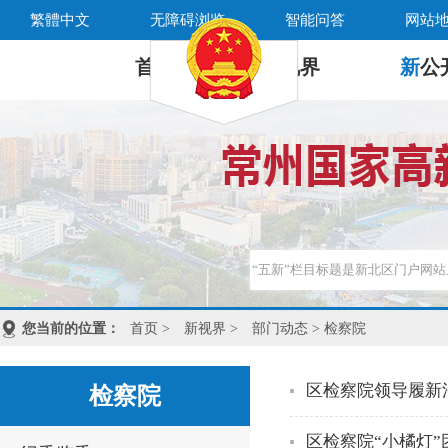
繁體中文
无障碍浏览
智能问答
网站
首 页
新
视界
新
公
您当前的位置：
首页
>
新视界
>
部门动态
> 检察院
区检察院领导履新
检察院
区检察院“小橘灯