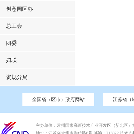
创意园区办
总工会
团委
妇联
资规分局
全国省（区市）政府网站
江苏省（
市发改委
北京
中国江苏
天津
市工信局
重庆
南京市政府
市教育局
河南
苏州市政府
河北
市科技局
山西
无锡
市
区
市住房和城乡建设局
湖南
广东
市交通运输局
海南
四川
市水利局
南通
市应急管理局
市审计局
市外事办
市生态环
主办单位：常州国家高新技术产业开发区（新北区）
地址：江苏省常州市崇信路8号 邮编：213022 技术支持电话