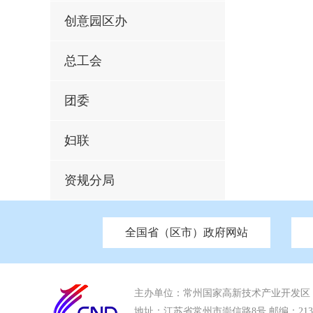
创意园区办
总工会
团委
妇联
资规分局
全国省（区市）政府网站
市发改委
北京
中国江苏
天津
市工信局
重庆
南京市政府
市教育局
河南
苏州市政
河北
市科
市住房和城乡建设局
湖南
广东
市交通运输局
海南
市应急管理局
市审计局
市外事办
主办单位：常州国家高新技术产业开发区
地址：江苏省常州市崇信路8号 邮编：213022