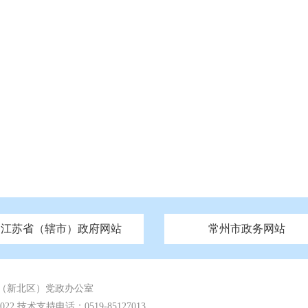
江苏省（辖市）政府网站
常州市政务网站
府
技局
山西
无锡市政府
市民族宗教事务局
区人大
辽宁
吉林
区政协
常州市政府
黑龙江
市公安局
纪委监委
徐州市政府
上海
市民政局
检察院
山东
镇江市政府
组织部
江苏
市司法局
浙江
扬
四川
市水利局
南通市政府
贵州
市农业农村局
云南
宿迁市政府
陕西
市商务局
甘肃
淮安市政府
青海
市文化广电和旅游局
连云港市政府
台湾
内蒙古
市生态环境局
市城管局
市体育局
市统计局
市政务服
（新北区）党政办公室
 技术支持电话：0519-85127013