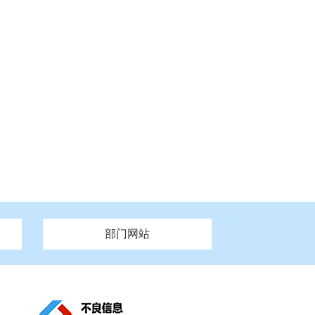
部门网站
州市政府
市财政局
安徽
福建
泰州市政府
市人社局
江西
市自然资源和规划局
盐城市政府
河南
湖北
市卫生健康委员会
广西
西藏
新疆
市市场监督管理局
务管理办
市信访局
市机关事务管理局