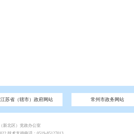
江苏省（辖市）政府网站
常州市政务网站
府
技局
山西
无锡市政府
市民族宗教事务局
区人大
辽宁
吉林
区政协
常州市政府
黑龙江
市公安局
纪委监委
徐州市政府
上海
市民政局
检察院
山东
镇江市政府
组织部
江苏
市司法局
浙江
扬
四川
市水利局
南通市政府
贵州
市农业农村局
云南
宿迁市政府
陕西
市商务局
甘肃
淮安市政府
青海
市文化广电和旅游局
连云港市政府
台湾
内蒙古
市生态环境局
市城管局
市体育局
市统计局
市政务服
（新北区）党政办公室
 技术支持电话：0519-85127013