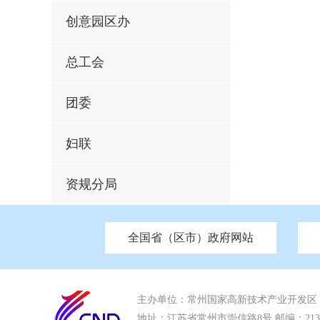
创意园区办
总工会
团委
妇联
资规分局
全国省（区市）政府网站
市发改委
北京
中国江苏
天津
市工信局
重庆
南京市政府
市教育局
河南
苏州市政
河北
市科
市住房和城乡建设局
湖南
广东
市交通运输局
海南
市应急管理局
市审计局
市外事办
主办单位：常州国家高新技术产业开发区
地址：江苏省常州市崇信路8号 邮编：213022