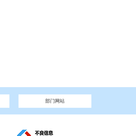
部门网站
州市政府
市财政局
安徽
福建
泰州市政府
市人社局
江西
市自然资源和规划局
盐城市政府
河南
湖北
市卫生健康委员会
广西
西藏
新疆
市市场监督管理局
务管理办
市信访局
市机关事务管理局