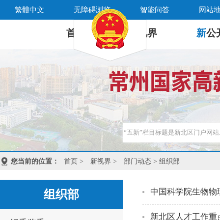
繁體中文
无障碍浏览
智能问答
网站
首 页
新
视界
新
公
您当前的位置：
首页
>
新视界
>
部门动态
> 组织部
中国科学院生物物
组织部
新北区人才工作重