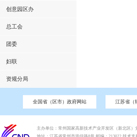
创意园区办
总工会
团委
妇联
资规分局
全国省（区市）政府网站
江苏省（
市发改委
北京
中国江苏
天津
市工信局
重庆
南京市政府
市教育局
河南
苏州市政府
河北
市科技局
山西
无锡
市
区
市住房和城乡建设局
湖南
广东
市交通运输局
海南
四川
市水利局
南通
市应急管理局
市审计局
市外事办
市生态环
主办单位：常州国家高新技术产业开发区（新北区）
地址：江苏省常州市崇信路8号 邮编：213022 技术支持电话