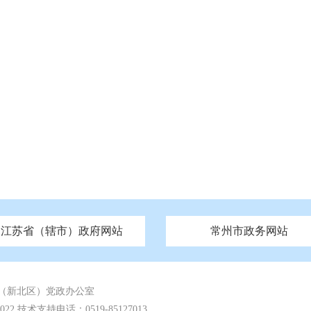
江苏省（辖市）政府网站
常州市政务网站
府
技局
山西
无锡市政府
市民族宗教事务局
区人大
辽宁
吉林
区政协
常州市政府
黑龙江
市公安局
纪委监委
徐州市政府
上海
市民政局
检察院
山东
镇江市政府
组织部
江苏
市司法局
浙江
扬
四川
市水利局
南通市政府
贵州
市农业农村局
云南
宿迁市政府
陕西
市商务局
甘肃
淮安市政府
青海
市文化广电和旅游局
连云港市政府
台湾
内蒙古
市生态环境局
市城管局
市体育局
市统计局
市政务服
（新北区）党政办公室
 技术支持电话：0519-85127013