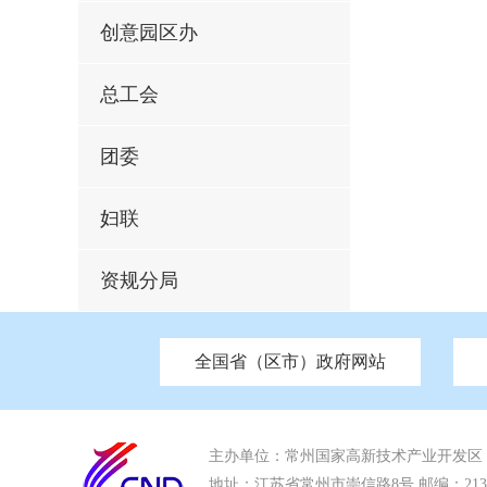
创意园区办
总工会
团委
妇联
资规分局
全国省（区市）政府网站
市发改委
北京
中国江苏
天津
市工信局
重庆
南京市政府
市教育局
河南
苏州市政
河北
市科
市住房和城乡建设局
湖南
广东
市交通运输局
海南
市应急管理局
市审计局
市外事办
主办单位：常州国家高新技术产业开发区
地址：江苏省常州市崇信路8号 邮编：213022