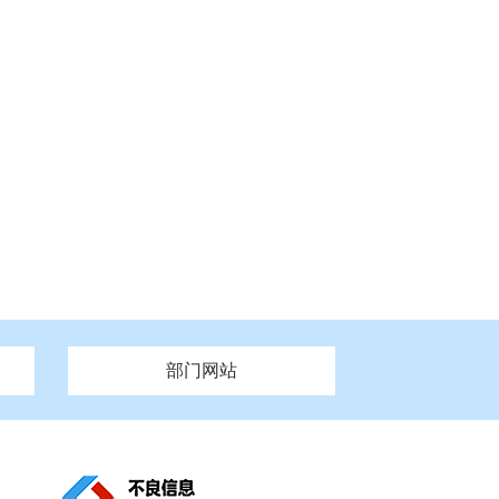
部门网站
州市政府
市财政局
安徽
福建
泰州市政府
市人社局
江西
市自然资源和规划局
盐城市政府
河南
湖北
市卫生健康委员会
广西
西藏
新疆
市市场监督管理局
务管理办
市信访局
市机关事务管理局