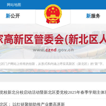
网站地图
新
公开
新
服务
党校新北分校启动活动暨新北区委党校2025年春季学期主体
北区： 以红链聚能助推产业攀高逐新