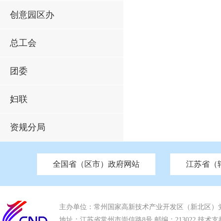
创意园区办
总工会
团委
妇联
资规分局
全国省（区市）政府网站
江苏省（
市发改委
北京
中国江苏
天津
市工信局
重庆
南京市政府
市教育局
河南
苏州市政府
河北
市科技局
山西
无锡
市
区
市住房和城乡建设局
湖南
广东
市交通运输局
海南
四川
市水利局
南通
市应急管理局
市审计局
市外事办
市生态环
主办单位：常州国家高新技术产业开发区（新北区）
地址：江苏省常州市崇信路8号 邮编：213022 技术支持电话