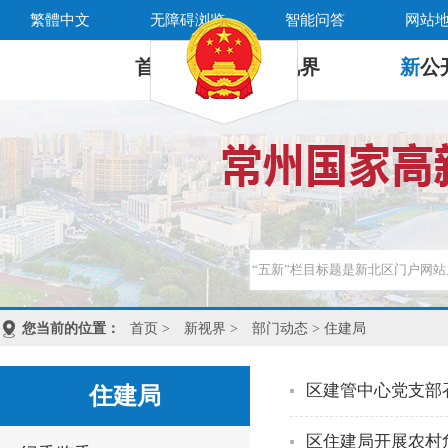
繁體中文
无障碍浏览
智能问答
网站
首 页
新
视界
新
公
您当前的位置：
首页
>
新视界
>
部门动态
> 住建局
区建管中心党支部
住建局
区住建局开展农村