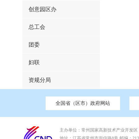
创意园区办
总工会
团委
妇联
资规分局
全国省（区市）政府网站
市发改委
北京
中国江苏
天津
市工信局
重庆
南京市政府
市教育局
河南
苏州市政
河北
市科
市住房和城乡建设局
湖南
广东
市交通运输局
海南
市应急管理局
市审计局
市外事办
主办单位：常州国家高新技术产业开发区
地址：江苏省常州市崇信路8号 邮编：213022