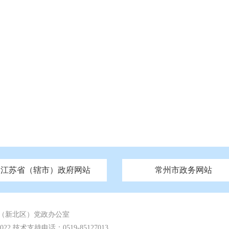
江苏省（辖市）政府网站
常州市政务网站
府
技局
山西
无锡市政府
市民族宗教事务局
区人大
辽宁
吉林
区政协
常州市政府
黑龙江
市公安局
纪委监委
徐州市政府
上海
市民政局
检察院
山东
镇江市政府
组织部
江苏
市司法局
浙江
扬
四川
市水利局
南通市政府
贵州
市农业农村局
云南
宿迁市政府
陕西
市商务局
甘肃
淮安市政府
青海
市文化广电和旅游局
连云港市政府
台湾
内蒙古
市生态环境局
市城管局
市体育局
市统计局
市政务服
（新北区）党政办公室
 技术支持电话：0519-85127013