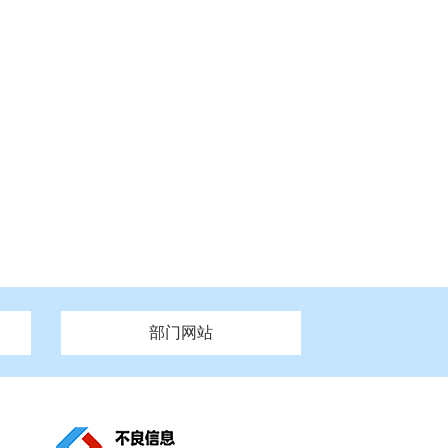
部门网站
州市政府
市财政局
安徽
福建
泰州市政府
市人社局
江西
市自然资源和规划局
盐城市政府
河南
湖北
市卫生健康委员会
广西
西藏
新疆
市市场监督管理局
务管理办
市信访局
市机关事务管理局