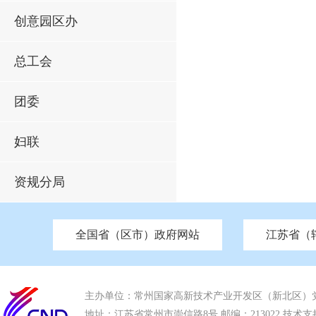
创意园区办
总工会
团委
妇联
资规分局
全国省（区市）政府网站
江苏省（
市发改委
北京
中国江苏
天津
市工信局
重庆
南京市政府
市教育局
河南
苏州市政府
河北
市科技局
山西
无锡
市
区
市住房和城乡建设局
湖南
广东
市交通运输局
海南
四川
市水利局
南通
市应急管理局
市审计局
市外事办
市生态环
主办单位：常州国家高新技术产业开发区（新北区）
地址：江苏省常州市崇信路8号 邮编：213022 技术支持电话