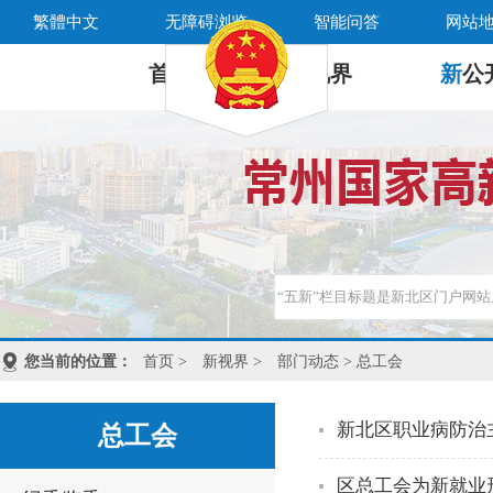
繁體中文
无障碍浏览
智能问答
网站
首 页
新
视界
新
公
您当前的位置：
首页
>
新视界
>
部门动态
> 总工会
新北区职业病防治
总工会
区总工会为新就业