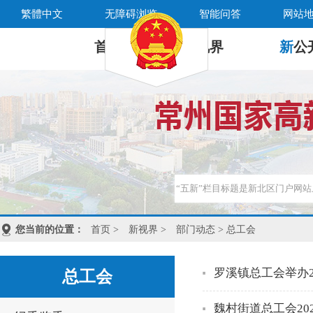
繁體中文
无障碍浏览
智能问答
网站
首 页
新
视界
新
公
您当前的位置：
首页
>
新视界
>
部门动态
> 总工会
罗溪镇总工会举办2
总工会
魏村街道总工会20