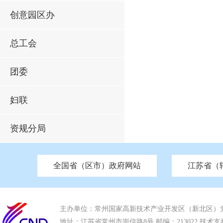
创意园区办
总工会
团委
妇联
资规分局
全国省（区市）政府网站
江苏省（
市发改委
北京
中国江苏
天津
市工信局
重庆
南京市政府
市教育局
河南
苏州市政府
河北
市科技局
山西
无锡
市
区
市住房和城乡建设局
湖南
广东
市交通运输局
海南
四川
市水利局
南通
市应急管理局
市审计局
市外事办
市生态环
主办单位：常州国家高新技术产业开发区（新北区）
地址：江苏省常州市崇信路8号 邮编：213022 技术支持电话