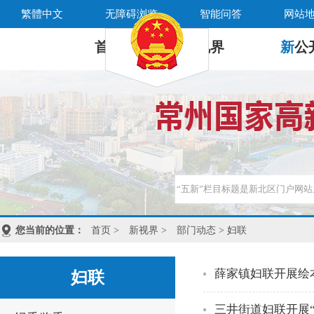
繁體中文
无障碍浏览
智能问答
网站
首 页
新
视界
新
公
您当前的位置：
首页
>
新视界
>
部门动态
> 妇联
薛家镇妇联开展绘
妇联
三井街道妇联开展