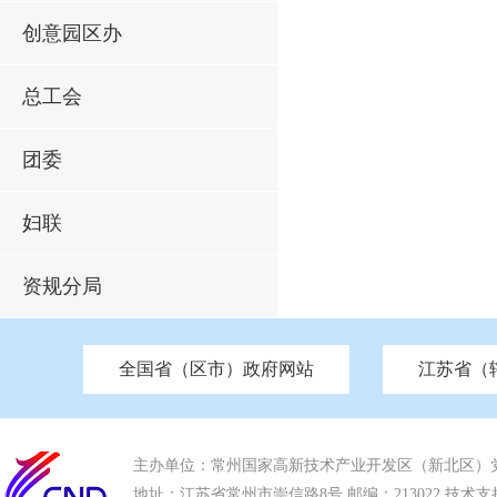
创意园区办
总工会
团委
妇联
资规分局
全国省（区市）政府网站
江苏省（
市发改委
北京
中国江苏
天津
市工信局
重庆
南京市政府
市教育局
河南
苏州市政府
河北
市科技局
山西
无锡
市
区
市住房和城乡建设局
湖南
广东
市交通运输局
海南
四川
市水利局
南通
市应急管理局
市审计局
市外事办
市生态环
主办单位：常州国家高新技术产业开发区（新北区）
地址：江苏省常州市崇信路8号 邮编：213022 技术支持电话