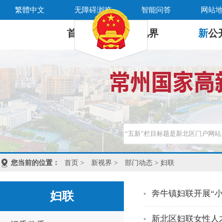
繁體中文
无障碍浏览
智能问答
网站
首 页
新
视界
新
公
您当前的位置：
首页
>
新视界
>
部门动态
> 妇联
奔牛镇妇联开展“
妇联
新北区妇联女性人