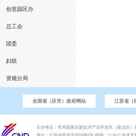
创意园区办
总工会
团委
妇联
资规分局
全国省（区市）政府网站
江苏省（
市发改委
北京
中国江苏
天津
市工信局
重庆
南京市政府
市教育局
河南
苏州市政府
河北
市科技局
山西
无锡
市
区
市住房和城乡建设局
湖南
广东
市交通运输局
海南
四川
市水利局
南通
市应急管理局
市审计局
市外事办
市生态环
主办单位：常州国家高新技术产业开发区（新北区）
地址：江苏省常州市崇信路8号 邮编：213022 技术支持电话