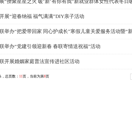
展“攒聚星星之火 暖‘新’有你有我”新就业群体女性代表冬
开展“迎春纳福 福气满满”DIY亲子活动
联举办“把爱带回家 同心护成长”寒假儿童关爱服务活动暨“
联举办“党建引领迎新春 春联寄情送祝福”活动
联开展婚姻家庭普法宣传进社区活动
条，总页数：
11
页，当前为第
8
页