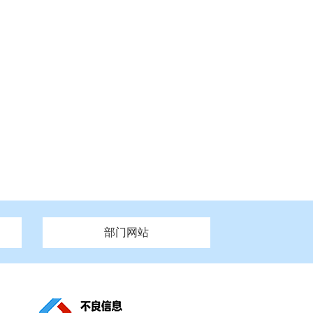
部门网站
州市政府
市财政局
安徽
福建
泰州市政府
市人社局
江西
市自然资源和规划局
盐城市政府
河南
湖北
市卫生健康委员会
广西
西藏
新疆
市市场监督管理局
务管理办
市信访局
市机关事务管理局