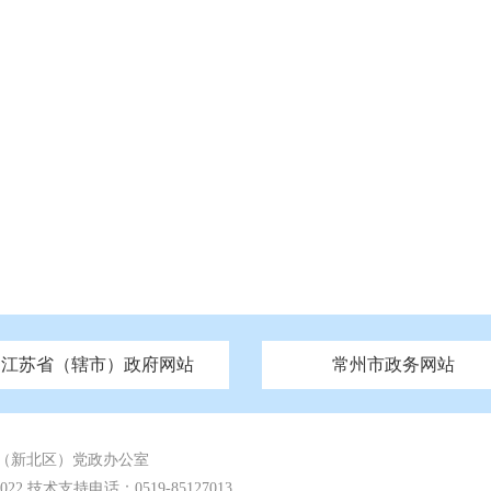
江苏省（辖市）政府网站
常州市政务网站
府
技局
山西
无锡市政府
市民族宗教事务局
区人大
辽宁
吉林
区政协
常州市政府
黑龙江
市公安局
纪委监委
徐州市政府
上海
市民政局
检察院
山东
镇江市政府
组织部
江苏
市司法局
浙江
扬
四川
市水利局
南通市政府
贵州
市农业农村局
云南
宿迁市政府
陕西
市商务局
甘肃
淮安市政府
青海
市文化广电和旅游局
连云港市政府
台湾
内蒙古
市生态环境局
市城管局
市体育局
市统计局
市政务服
（新北区）党政办公室
 技术支持电话：0519-85127013