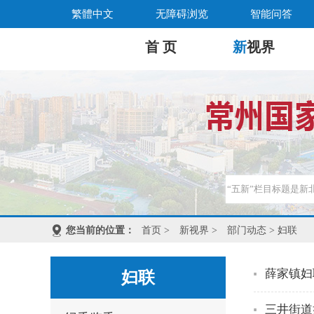
繁體中文
无障碍浏览
智能问答
首 页
新
视界
您当前的位置：
首页
>
新视界
>
部门动态
> 妇联
薛家镇妇
妇联
三井街道