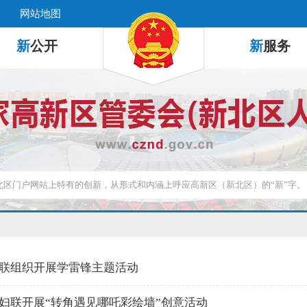
网站地图
新
公开
新
服务
联组织开展学雷锋主题活动
妇联开展“转角遇见哪吒彩绘墙”创意活动