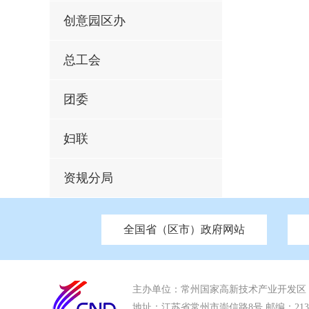
创意园区办
总工会
团委
妇联
资规分局
全国省（区市）政府网站
市发改委
北京
中国江苏
天津
市工信局
重庆
南京市政府
市教育局
河南
苏州市政
河北
市科
市住房和城乡建设局
湖南
广东
市交通运输局
海南
市应急管理局
市审计局
市外事办
主办单位：常州国家高新技术产业开发区
地址：江苏省常州市崇信路8号 邮编：213022