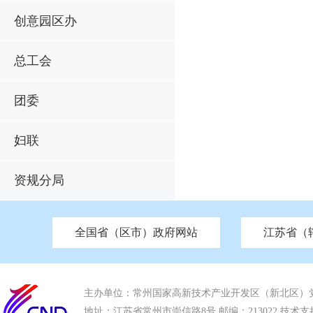
创意园区办
总工会
团委
妇联
资规分局
全国省（区市）政府网站
江苏省（
市发改委
北京
中国江苏
天津
市工信局
重庆
南京市政府
市教育局
河南
苏州市政府
河北
市科技局
山西
无锡
市
区
市住房和城乡建设局
湖南
广东
市交通运输局
海南
四川
市水利局
南通
市应急管理局
市审计局
市外事办
市生态环
主办单位：常州国家高新技术产业开发区（新北区）
地址：江苏省常州市崇信路8号 邮编：213022 技术支持电话