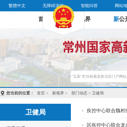
繁體中文
无障碍浏览
智能问答
网站
首 页
新
视界
新
公
您当前的位置：
首页
>
新视界
>
部门动态
> 卫健局
疾控中心联合魏村
卫健局
区疾控中心联合龙