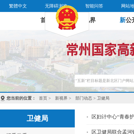
繁體中文
无障碍浏览
智能问答
网站
首 页
新
视界
新
公
您当前的位置：
首页
>
新视界
>
部门动态
> 卫健局
区妇计中心“青春
卫健局
区卫健局联合孟河