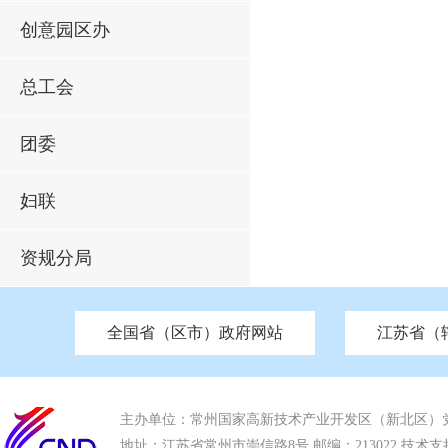
创意园区办
总工会
团委
妇联
资规分局
全国省（区市）政府网站
江苏省（
市发改委
北京
中国江苏
天津
市工信局
重庆
南京市政府
市教育局
河南
苏州市政府
河北
市科技局
山西
无锡
市
区
市住房和城乡建设局
湖南
广东
市交通运输局
海南
四川
市水利局
南通
市应急管理局
市审计局
市外事办
市生态环
主办单位：常州国家高新技术产业开发区（新北区）
地址：江苏省常州市崇信路8号 邮编：213022 技术支持电话