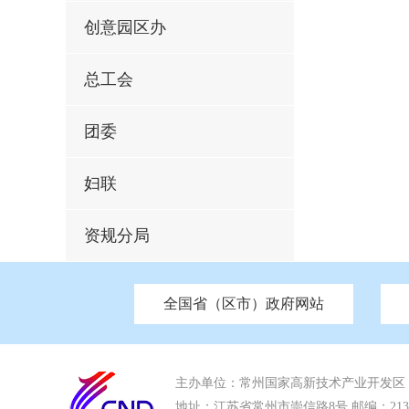
创意园区办
总工会
团委
妇联
资规分局
全国省（区市）政府网站
市发改委
北京
中国江苏
天津
市工信局
重庆
南京市政府
市教育局
河南
苏州市政
河北
市科
市住房和城乡建设局
湖南
广东
市交通运输局
海南
市应急管理局
市审计局
市外事办
主办单位：常州国家高新技术产业开发区
地址：江苏省常州市崇信路8号 邮编：213022