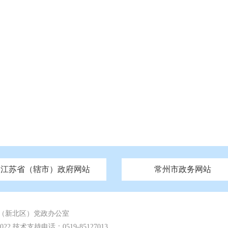
江苏省（辖市）政府网站
常州市政务网站
府
技局
山西
无锡市政府
市民族宗教事务局
区人大
辽宁
吉林
区政协
常州市政府
黑龙江
市公安局
纪委监委
徐州市政府
上海
市民政局
检察院
山东
镇江市政府
组织部
江苏
市司法局
浙江
扬
四川
市水利局
南通市政府
贵州
市农业农村局
云南
宿迁市政府
陕西
市商务局
甘肃
淮安市政府
青海
市文化广电和旅游局
连云港市政府
台湾
内蒙古
市生态环境局
市城管局
市体育局
市统计局
市政务服
（新北区）党政办公室
 技术支持电话：0519-85127013