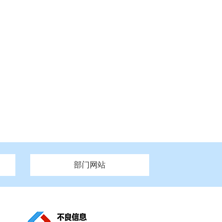
部门网站
州市政府
市财政局
安徽
福建
泰州市政府
市人社局
江西
市自然资源和规划局
盐城市政府
河南
湖北
市卫生健康委员会
广西
西藏
新疆
市市场监督管理局
务管理办
市信访局
市机关事务管理局