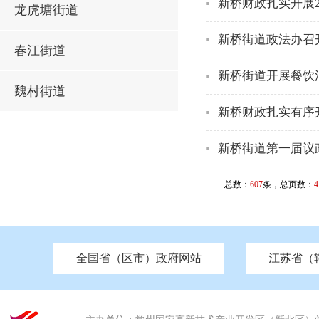
新桥财政扎实开展2
龙虎塘街道
新桥街道政法办召
春江街道
新桥街道开展餐饮
魏村街道
新桥财政扎实有序开
新桥街道第一届议
总数：
607
条，总页数：
4
全国省（区市）政府网站
江苏省（
市发改委
北京
中国江苏
天津
市工信局
重庆
南京市政府
市教育局
河南
苏州市政府
河北
市科技局
山西
无锡
市
区
市住房和城乡建设局
湖南
广东
市交通运输局
海南
四川
市水利局
南通
市应急管理局
市审计局
市外事办
市生态环