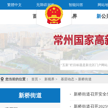
繁體中文
无障碍浏览
智能问答
网站
首 页
新
视界
新
公
您当前的位置：
首页
>
新视界
>
基层动态
> 新桥街道
新桥街道召开安全
新桥街道
新桥街道召开202