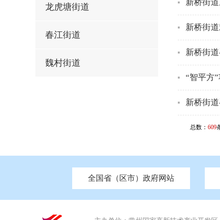
新桥街道
龙虎塘街道
新桥街道
春江街道
新桥街道
魏村街道
“智平方
新桥街道
总数：
609
全国省（区市）政府网站
市发改委
北京
中国江苏
天津
市工信局
重庆
南京市政府
市教育局
河南
苏州市政
河北
市科
市住房和城乡建设局
湖南
广东
市交通运输局
海南
市应急管理局
市审计局
市外事办