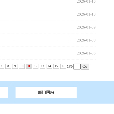
2026-01-16
2026-01-13
2026-01-09
2026-01-08
2026-01-06
7
8
9
10
11
12
13
14
15
>
跳到
部门网站
州市政府
市财政局
安徽
福建
泰州市政府
市人社局
江西
市自然资源和规划局
盐城市政府
河南
湖北
市卫生健康委员会
广西
西藏
新疆
市市场监督管理局
务管理办
市信访局
市机关事务管理局