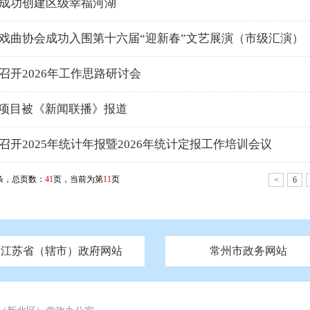
成功创建区级幸福河湖
戏曲协会成功入围第十六届“迎新春”文艺展演（市级汇演）
召开2026年工作思路研讨会
”项目被《新闻联播》报道
召开2025年统计年报暨2026年统计定报工作培训会议
条，总页数：
41
页，当前为第
11
页
<
6
江苏省（辖市）政府网站
常州市政务网站
府
技局
山西
无锡市政府
市民族宗教事务局
区人大
辽宁
吉林
区政协
常州市政府
黑龙江
市公安局
纪委监委
徐州市政府
上海
市民政局
检察院
山东
镇江市政府
组织部
江苏
市司法局
浙江
扬
四川
市水利局
南通市政府
贵州
市农业农村局
云南
宿迁市政府
陕西
市商务局
甘肃
淮安市政府
青海
市文化广电和旅游局
连云港市政府
台湾
内蒙古
市生态环境局
市城管局
市体育局
市统计局
市政务服