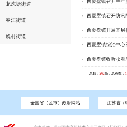
西夏墅镇召开半年
龙虎塘街道
西夏墅镇召开防汛
春江街道
西夏墅镇开展基层
魏村街道
西夏墅镇综治中心
西夏墅镇收听收看
总数：
262
条，总页数：
1
全国省（区市）政府网站
江苏省（
市发改委
北京
中国江苏
天津
市工信局
重庆
南京市政府
市教育局
河南
苏州市政府
河北
市科技局
山西
无锡
市
区
市住房和城乡建设局
湖南
广东
市交通运输局
海南
四川
市水利局
南通
市应急管理局
市审计局
市外事办
市生态环