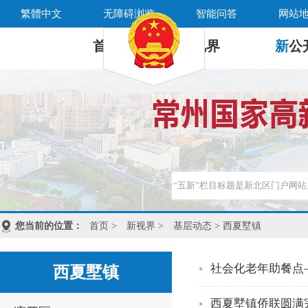
繁體中文
无障碍浏览
智能问答
网站
首 页
新
视界
新
公
您当前的位置：
首页
>
新视界
>
基层动态
> 西夏墅镇
社会化老年助餐点
西夏墅镇
西夏墅镇侨联圆满