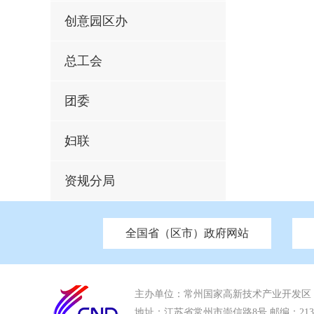
创意园区办
总工会
团委
妇联
资规分局
全国省（区市）政府网站
市发改委
北京
中国江苏
天津
市工信局
重庆
南京市政府
市教育局
河南
苏州市政
河北
市科
市住房和城乡建设局
湖南
广东
市交通运输局
海南
市应急管理局
市审计局
市外事办
主办单位：常州国家高新技术产业开发区
地址：江苏省常州市崇信路8号 邮编：213022