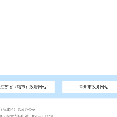
江苏省（辖市）政府网站
常州市政务网站
府
技局
山西
无锡市政府
市民族宗教事务局
区人大
辽宁
吉林
区政协
常州市政府
黑龙江
市公安局
纪委监委
徐州市政府
上海
市民政局
检察院
山东
镇江市政府
组织部
江苏
市司法局
浙江
扬
四川
市水利局
南通市政府
贵州
市农业农村局
云南
宿迁市政府
陕西
市商务局
甘肃
淮安市政府
青海
市文化广电和旅游局
连云港市政府
台湾
内蒙古
市生态环境局
市城管局
市体育局
市统计局
市政务服
（新北区）党政办公室
 技术支持电话：0519-85127013