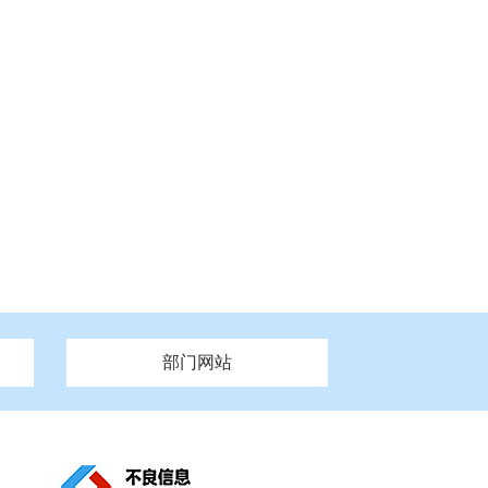
部门网站
州市政府
市财政局
安徽
福建
泰州市政府
市人社局
江西
市自然资源和规划局
盐城市政府
河南
湖北
市卫生健康委员会
广西
西藏
新疆
市市场监督管理局
务管理办
市信访局
市机关事务管理局