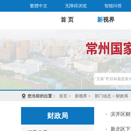
繁體中文
无障碍浏览
智能问答
首 页
新
视界
您当前的位置：
首页
>
新视界
>
部门动态
> 财政局
滨开区财
财政局
新北区下