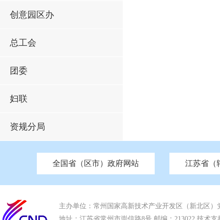
创意园区办
总工会
团委
妇联
资规分局
全国省（区市）政府网站
江苏省（
市发改委
北京
中国江苏
天津
市工信局
重庆
南京市政府
市教育局
河南
苏州市政府
河北
市科技局
山西
无锡
市
区
市住房和城乡建设局
湖南
广东
市交通运输局
海南
四川
市水利局
南通
市应急管理局
市审计局
市外事办
市生态环
主办单位：常州国家高新技术产业开发区（新北区）
地址：江苏省常州市崇信路8号 邮编：213022 技术支持电话