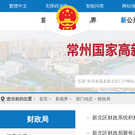
繁體中文
无障碍浏览
智能问答
网站
首 页
新
视界
新
公
您当前的位置：
首页
>
新视界
>
部门动态
> 财政局
新北区财政系统积
财政局
新北区财政局聚焦决