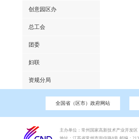
创意园区办
总工会
团委
妇联
资规分局
全国省（区市）政府网站
市发改委
北京
中国江苏
天津
市工信局
重庆
南京市政府
市教育局
河南
苏州市政
河北
市科
市住房和城乡建设局
湖南
广东
市交通运输局
海南
市应急管理局
市审计局
市外事办
主办单位：常州国家高新技术产业开发区
地址：江苏省常州市崇信路8号 邮编：213022