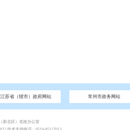
江苏省（辖市）政府网站
常州市政务网站
府
技局
山西
无锡市政府
市民族宗教事务局
区人大
辽宁
吉林
区政协
常州市政府
黑龙江
市公安局
纪委监委
徐州市政府
上海
市民政局
检察院
山东
镇江市政府
组织部
江苏
市司法局
浙江
扬
四川
市水利局
南通市政府
贵州
市农业农村局
云南
宿迁市政府
陕西
市商务局
甘肃
淮安市政府
青海
市文化广电和旅游局
连云港市政府
台湾
内蒙古
市生态环境局
市城管局
市体育局
市统计局
市政务服
（新北区）党政办公室
 技术支持电话：0519-85127013