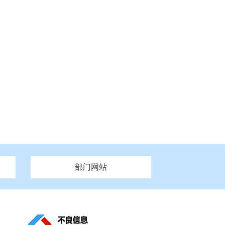
部门网站
州市政府
市财政局
安徽
福建
泰州市政府
市人社局
江西
市自然资源和规划局
盐城市政府
河南
湖北
市卫生健康委员会
广西
西藏
新疆
市市场监督管理局
务管理办
市信访局
市机关事务管理局